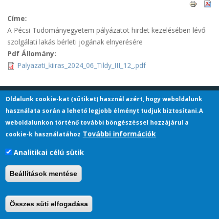
Címe:
A Pécsi Tudományegyetem pályázatot hirdet kezelésében lévő
szolgálati lakás bérleti jogának elnyerésére
Pdf Állomány:
Palyazati_kiiras_2024_06_Tildy_III_12_.pdf
Oldalunk cookie-kat (sütiket) használ azért, hogy weboldalunk
Pécsi Tudományegyetem
használata során a lehető legjobb élményt tudjuk biztosítani.A
H-7622 Pécs, Vasvári Pál utca 4.
weboldalunkon történő további böngészéssel hozzájárul a
+36 72 501-500
További információk
cookie-k használatához
info@pte.hu
Analitikai célú sütik
Beállítások mentése
Összes süti elfogadása