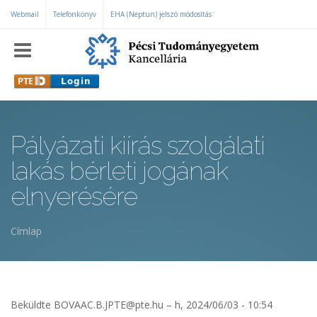
Ugrás a tartalomra
Webmail
Telefonkönyv
EHA (Neptun) jelszó módosítás
Pályázati kiírás szolgálati
lakás bérleti jogának
elnyerésére
Címlap
Jelenlegi hely
Beküldte
BOVAAC.B.JPTE@pte.hu
– h, 2024/06/03 - 10:54