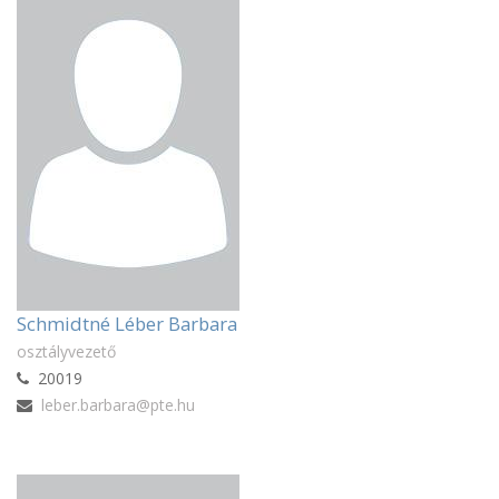
Schmidtné Léber Barbara
osztályvezető
20019
leber.barbara@pte.hu