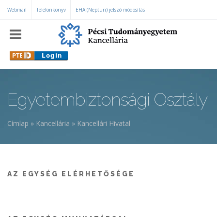
Ugrás a tartalomra
Webmail
Telefonkönyv
EHA (Neptun) jelszó módosítás
Egyetembiztonsági Osztály
Címlap
»
Kancellária
»
Kancellári Hivatal
Jelenlegi hely
AZ EGYSÉG ELÉRHETŐSÉGE