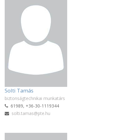
Solti Tamás
biztonságtechnikai munkatárs
61989, +36-30-1119344
solti.tamas@pte.hu