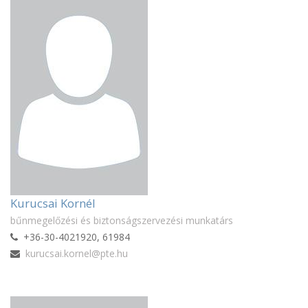
Kurucsai Kornél
bűnmegelőzési és biztonságszervezési munkatárs
+36-30-4021920, 61984
kurucsai.kornel@pte.hu