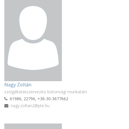
Nagy Zoltán
szolgáltatásszervezési biztonsági munkatárs
61986, 22796, +36-30-3677662
nagy.zoltan2@pte.hu