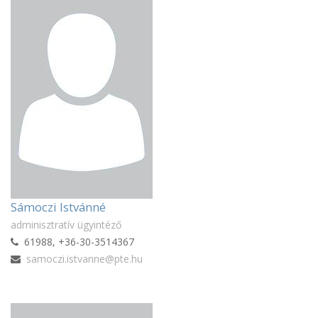
Sámoczi Istvánné
adminisztratív ügyintéző
61988, +36-30-3514367
samoczi.istvanne@pte.hu