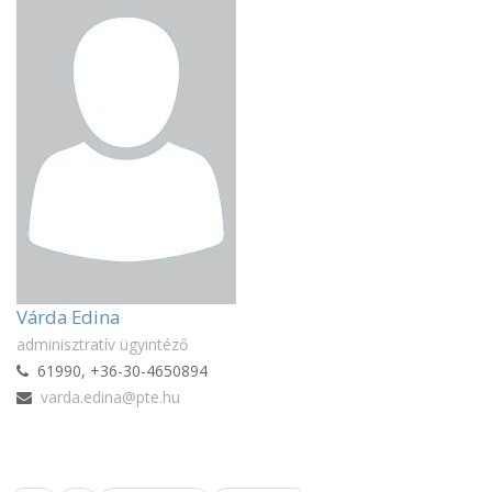
Várda Edina
adminisztratív ügyintéző
61990, +36-30-4650894
varda.edina@pte.hu