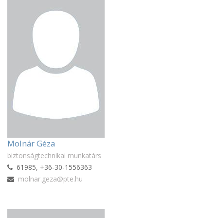
Molnár Géza
biztonságtechnikai munkatárs
61985, +36-30-1556363
molnar.geza@pte.hu