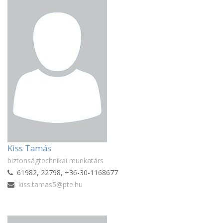
Kiss Tamás
biztonságtechnikai munkatárs
61982, 22798, +36-30-1168677
kiss.tamas5@pte.hu