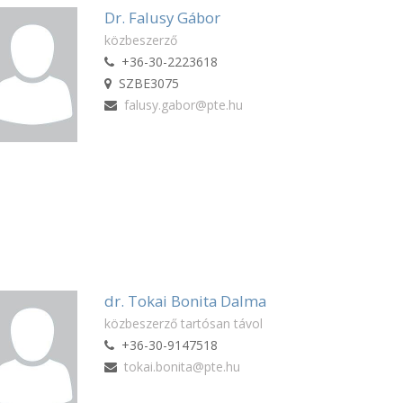
Dr. Falusy Gábor
közbeszerző
+36-30-2223618
SZBE3075
falusy.gabor@pte.hu
dr. Tokai Bonita Dalma
közbeszerző tartósan távol
+36-30-9147518
tokai.bonita@pte.hu