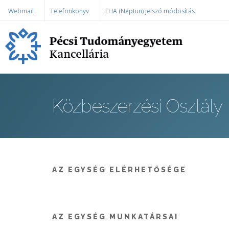
Ugrás a tartalomra
Webmail
Telefonkönyv
EHA (Neptun) jelszó módosítás
Közbeszerzési Osztály
AZ EGYSÉG ELÉRHETŐSÉGE
AZ EGYSÉG MUNKATÁRSAI