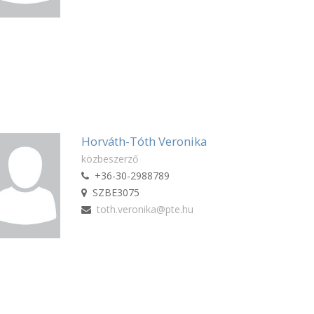
Horváth-Tóth Veronika
közbeszerző
+36-30-2988789
SZBE3075
toth.veronika@pte.hu