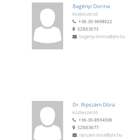
Bagényi Dorina
közbeszerző
+36-30-9698922
SZBE3073
bagenyi.dorina@pte.hu
Dr. Ripszám Dóra
közbeszerző
+36-30-8934308
SZBE3077
ripszam.dora@pte.hu