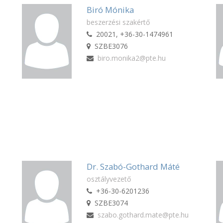
Biró Mónika
beszerzési szakértő
20021, +36-30-1474961
SZBE3076
biro.monika2@pte.hu
Dr. Szabó-Gothard Máté
osztályvezető
+36-30-6201236
SZBE3074
szabo.gothard.mate@pte.hu