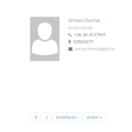
Simon Dorina
közbeszerző
+36-30-4127947
SZBE3077
simon.dorina@pte.hu
1
2
következő ›
utolsó »
Oldalak