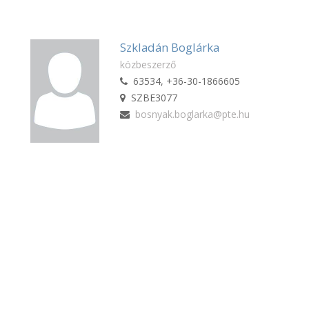
Szkladán Boglárka
közbeszerző
63534, +36-30-1866605
SZBE3077
bosnyak.boglarka@pte.hu