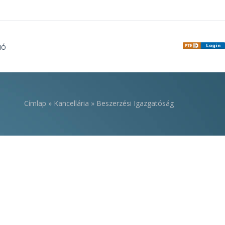
IÓ
Címlap
»
Kancellária
»
Beszerzési Igazgatóság
i hely