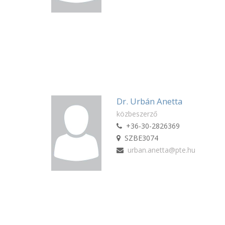
Dr. Urbán Anetta
közbeszerző
+36-30-2826369
SZBE3074
urban.anetta@pte.hu