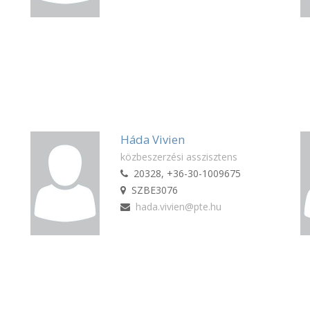
Háda Vivien
közbeszerzési asszisztens
20328, +36-30-1009675
SZBE3076
hada.vivien@pte.hu