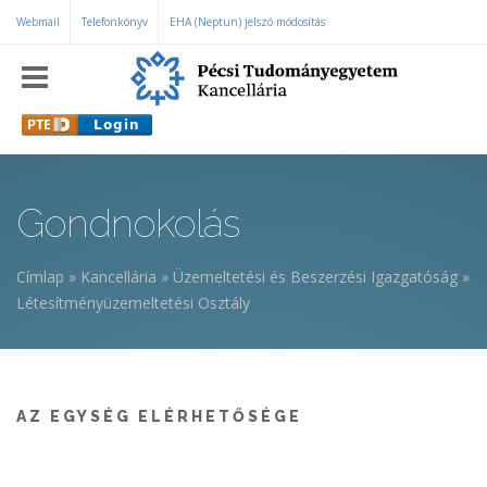
Ugrás a tartalomra
Webmail
Telefonkönyv
EHA (Neptun) jelszó módosítás
Gondnokolás
Címlap
»
Kancellária
»
Üzemeltetési és Beszerzési Igazgatóság
»
Jelenlegi hely
Létesítményüzemeltetési Osztály
AZ EGYSÉG ELÉRHETŐSÉGE