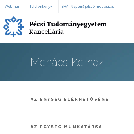
Ugrás a tartalomra
Webmail
Telefonkönyv
EHA (Neptun) jelszó módosítás
Mohácsi Kórház
AZ EGYSÉG ELÉRHETŐSÉGE
AZ EGYSÉG MUNKATÁRSAI