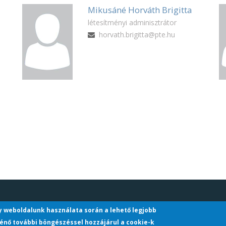
Mikusáné Horváth Brigitta
létesítményi adminisztrátor
horvath.brigitta@pte.hu
gy weboldalunk használata során a lehető legjobb
énő további böngészéssel hozzájárul a cookie-k