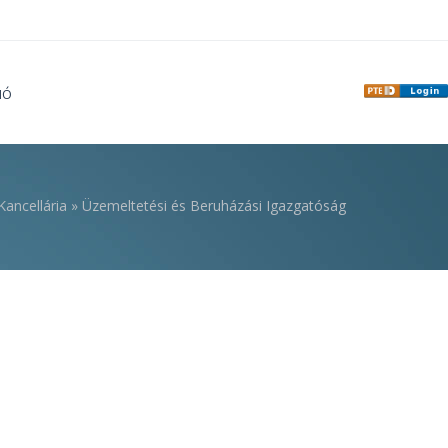
IÓ
Kancellária
»
Üzemeltetési és Beruházási Igazgatóság
i hely