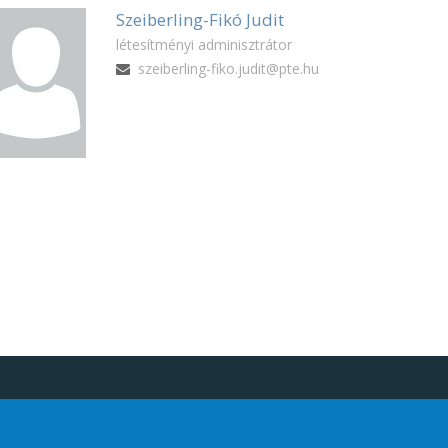
Szeiberling-Fikó Judit
létesítményi adminisztrátor
szeiberling-fiko.judit@pte.hu