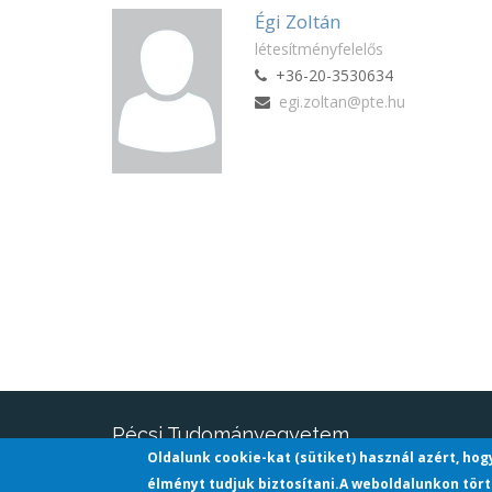
Égi Zoltán
létesítményfelelős
+36-20-3530634
egi.zoltan@pte.hu
Pécsi Tudományegyetem
Oldalunk cookie-kat (sütiket) használ azért, ho
H-7622 Pécs, Vasvári Pál utca 4.
élményt tudjuk biztosítani.A weboldalunkon tört