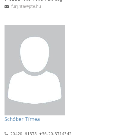
furj.rita@pte.hu
Schóber Tímea
20420, 61378, +36-20-3714342