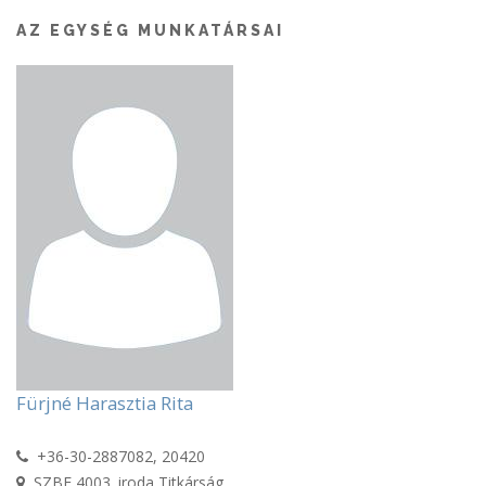
AZ EGYSÉG MUNKATÁRSAI
Fürjné Harasztia Rita
+36-30-2887082, 20420
SZBE 4003. iroda Titkárság