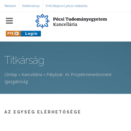
Ugrás a tartalomra
Webmail
Telefonkönyv
EHA (Neptun) jelszó módosítás
Titkárság
Címlap
»
Kancellária
»
Pályázat- és Projektmenedzsment
Jelenlegi hely
Igazgatóság
AZ EGYSÉG ELÉRHETŐSÉGE