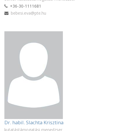
+36-30-1111681
bebesi.eva@pte.hu
Dr. habil. Slachta Krisztina
kutatástámogatási menedzser