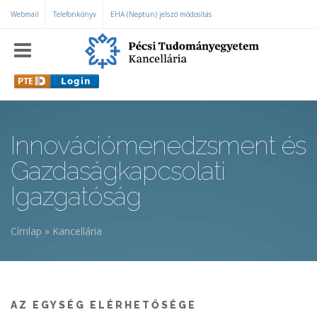
Ugrás a tartalomra
Webmail
Telefonkönyv
EHA (Neptun) jelszó módosítás
Innovációmenedzsment és
Gazdaságkapcsolati
Igazgatóság
Címlap
»
Kancellária
Jelenlegi hely
AZ EGYSÉG ELÉRHETŐSÉGE