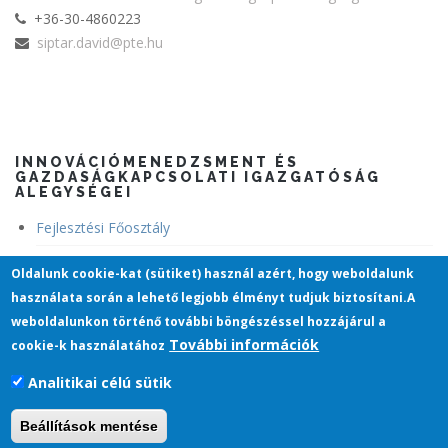
+36-30-4860223
siptar.david@pte.hu
INNOVÁCIÓMENEDZSMENT ÉS
GAZDASÁGKAPCSOLATI IGAZGATÓSÁG
ALEGYSÉGEI
Fejlesztési Főosztály
Gazdaságkapcsolati Főosztály
Oldalunk cookie-kat (sütiket) használ azért, hogy weboldalunk
használata során a lehető legjobb élményt tudjuk biztosítani.A
Kutatáshasznosítási és Technológiatranszfer Főosztály
weboldalunkon történő további böngészéssel hozzájárul a
További információk
cookie-k használatához
Analitikai célú sütik
Pécsi Tudományegyetem
Beállítások mentése
H-7622 Pécs, Vasvári Pál utca 4.