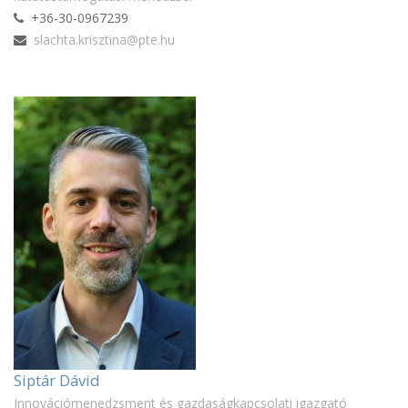
+36-30-0967239
slachta.krisztina@pte.hu
Siptár Dávid
Innovációmenedzsment és gazdaságkapcsolati igazgató