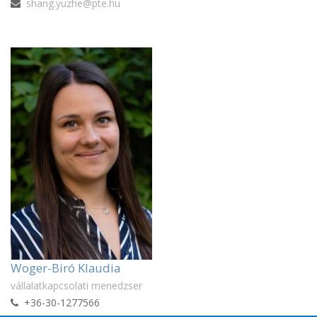
shang.yuzhe@pte.hu
Woger-Biró Klaudia
vállalatkapcsolati menedzser
+36-30-1277566