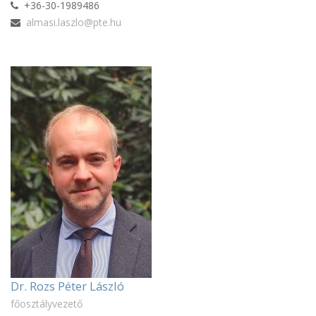
+36-30-1989486
almasi.laszlo@pte.hu
Dr. Rozs Péter László
főosztályvezető