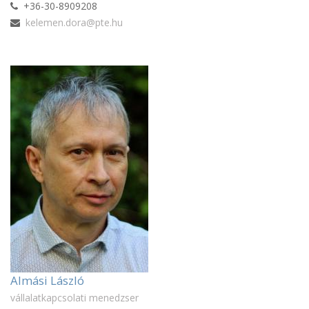
+36-30-8909208
kelemen.dora@pte.hu
Almási László
vállalatkapcsolati menedzser