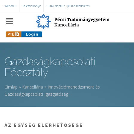
Ugrás a tartalomra
Webmail
Telefonkönyv
EHA (Neptun) jelszó módosítás
Gazdaságkapcsolati
Főosztály
Címlap
»
Kancellária
»
Innovációmenedzsment és
Jelenlegi hely
Gazdaságkapcsolati Igazgatóság
AZ EGYSÉG ELÉRHETŐSÉGE