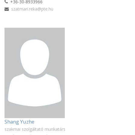
+36-30-8933966
szatmari.reka@pte.hu
Shang Yuzhe
szakmai szolgáltató munkatárs