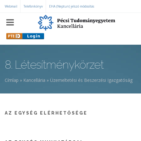
Ugrás a tartalomra
Webmail
Telefonkönyv
EHA (Neptun) jelszó módosítás
8. Létesítménykörzet
Címlap
»
Kancellária
»
Üzemeltetési és Beszerzési Igazgatóság
Jelenlegi hely
AZ EGYSÉG ELÉRHETŐSÉGE