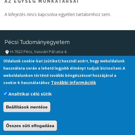
AZ EGYSÉG MUNKATÁRSAI
A kifejezés nincs kapcsolva egyetlen tartalomhoz sem.
Pécsi Tudományegyetem
H-7622 Pécs, Vasvári Pál utca 4.
+36 72 501-500
Oldalunk cookie-kat (sütiket) használ azért, hogy weboldalunk
info@pte.hu
használata során a lehető legjobb élményt tudjuk biztosítani.A
weboldalunkon történő további böngészéssel hozzájárul a
További információk
cookie-k használatához
Analitikai célú sütik
Beállítások mentése
Összes süti elfogadása