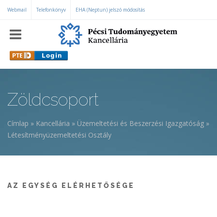
Ugrás a tartalomra
Webmail
Telefonkönyv
EHA (Neptun) jelszó módosítás
Zöldcsoport
Címlap
»
Kancellária
»
Üzemeltetési és Beszerzési Igazgatóság
»
Jelenlegi hely
Létesítményüzemeltetési Osztály
AZ EGYSÉG ELÉRHETŐSÉGE