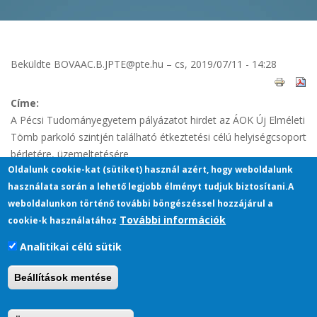
Jelenlegi hely
Beküldte
BOVAAC.B.JPTE@pte.hu
– cs, 2019/07/11 - 14:28
Címe:
A Pécsi Tudományegyetem pályázatot hirdet az ÁOK Új Elméleti
Tömb parkoló szintjén található étkeztetési célú helyiségcsoport
bérletére, üzemeltetésére
Oldalunk cookie-kat (sütiket) használ azért, hogy weboldalunk
Pdf Állomány:
használata során a lehető legjobb élményt tudjuk biztosítani.A
weboldalunkon történő további böngészéssel hozzájárul a
palyazati_kiiras_aok_uj_elmeleti_tomb_etkezo_mellekletekkel.pdf
További információk
cookie-k használatához
Analitikai célú sütik
Pécsi Tudományegyetem
Beállítások mentése
H-7622 Pécs, Vasvári Pál utca 4.
+36 72 501-500