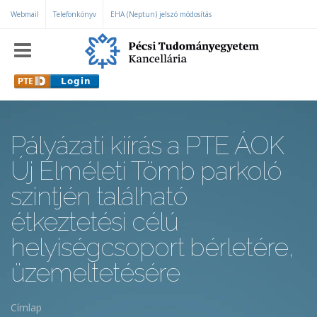
Ugrás a tartalomra
Webmail
Telefonkönyv
EHA (Neptun) jelszó módosítás
Pályázati kiírás a PTE ÁOK
Új Elméleti Tömb parkoló
szintjén található
étkeztetési célú
helyiségcsoport bérletére,
üzemeltetésére
Címlap