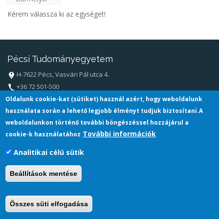
Kérem válassza ki az egységet!
Pécsi Tudományegyetem
H-7622 Pécs, Vasvári Pál utca 4.
+36 72 501-500
info@pte.hu
Oldalunk cookie-kat (sütiket) használ azért, hogy weboldalunk
használata során a lehető legjobb élményt tudjuk biztosítani.A
weboldalunkon történő további böngészéssel hozzájárul a
További információk
cookie-k használatához
Analitikai célú sütik
Beállítások mentése
Összes süti elfogadása