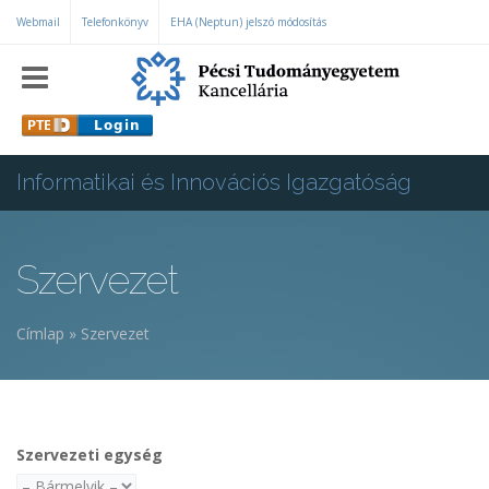
Ugrás a tartalomra
Webmail
Telefonkönyv
EHA (Neptun) jelszó módosítás
Informatikai és Innovációs Igazgatóság
Szervezet
Címlap
»
Szervezet
Jelenlegi hely
Szervezeti egység