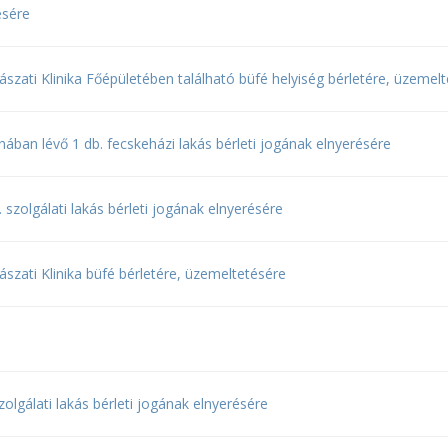
ésére
szati Klinika Főépületében található büfé helyiség bérletére, üzemel
ában lévő 1 db. fecskeházi lakás bérleti jogának elnyerésére
 szolgálati lakás bérleti jogának elnyerésére
szati Klinika büfé bérletére, üzemeltetésére
olgálati lakás bérleti jogának elnyerésére