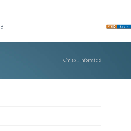
IÓ
Címlap
»
Információ
i hely