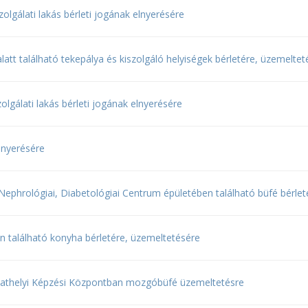
olgálati lakás bérleti jogának elnyerésére
latt található tekepálya és kiszolgáló helyiségek bérletére, üzemeltet
olgálati lakás bérleti jogának elnyerésére
elnyerésére
és Nephrológiai, Diabetológiai Centrum épületében található büfé bérle
n található konyha bérletére, üzemeltetésére
bathelyi Képzési Központban mozgóbüfé üzemeltetésre