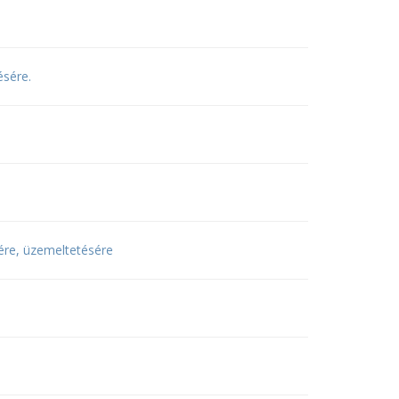
ésére.
tére, üzemeltetésére