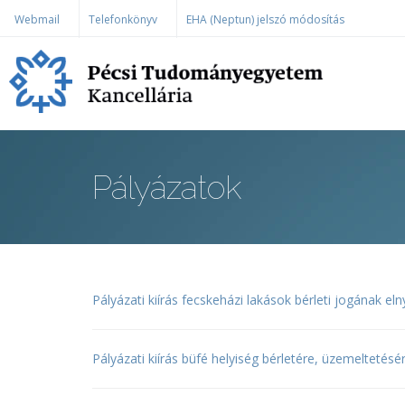
Ugrás a tartalomra
Webmail
Telefonkönyv
EHA (Neptun) jelszó módosítás
Pályázatok
Pályázati kiírás fecskeházi lakások bérleti jogának el
Pályázati kiírás büfé helyiség bérletére, üzemeltetésé