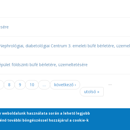
ésére
és Nephrológiai, diabetológiai Centrum 3. emeleti büfé bérletére, üzeme
pület földszinti büfé bérletére, üzemeltetésére
…
8
9
10
…
következő ›
utolsó »
gy weboldalunk használata során a lehető legjobb
énő további böngészéssel hozzájárul a cookie-k