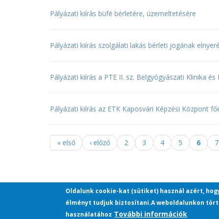
Pályázati kiírás büfé bérletére, üzemeltetésére
Pályázati kiírás szolgálati lakás bérleti jogának elnyer
Pályázati kiírás a PTE II. sz. Belgyógyászati Klinika 
Pályázati kiírás az ETK Kaposvári Képzési Központ főé
« első
‹ előző
2
3
4
5
6
7
Oldalak
Oldalunk cookie-kat (sütiket) használ azért, ho
élményt tudjuk biztosítani.A weboldalunkon tört
További információk
használatához