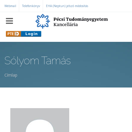
Ugrás a tartalomra
Webmail
Telefonkönyv
EHA (Neptun) jelszó módosítás
Sólyom Tamás
Címlap
Jelenlegi hely