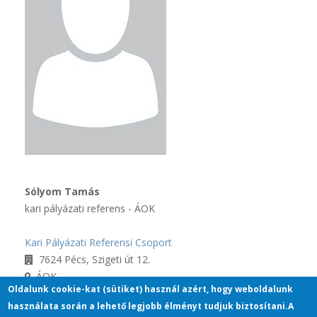
Sólyom Tamás
kari pályázati referens - ÁOK
Kari Pályázati Referensi Csoport
7624 Pécs, Szigeti út 12.
ÁOK
Oldalunk cookie-kat (sütiket) használ azért, hogy weboldalunk
+36-30-4581270, 36298
használata során a lehető legjobb élményt tudjuk biztosítani.A
tamas.solyom@aok.pte.hu