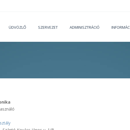
ÜDVÖZLŐ
SZERVEZET
ADMINISZTRÁCIÓ
INFORMÁC
Jelenleg
ronika
használó
sztály
 Szántó Kovács János u. 1/B.