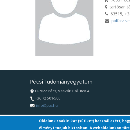
tartósan t
63515, +3
palfalvi.
Pécsi Tudományegyetem
H-7622 Pécs, Vasvári Pál utca 4.
+36 72 501-500
info@pte.hu
Oldalunk cookie-kat (sütiket) használ azért, ho
élményt tudjuk biztosítani.A weboldalunkon tört