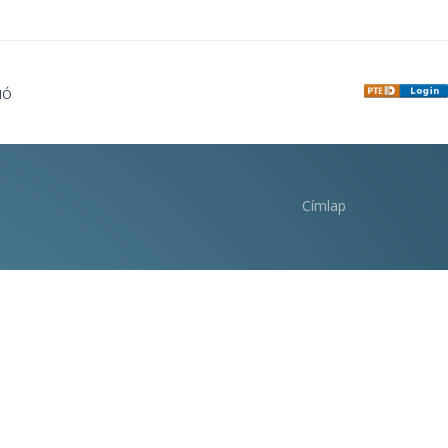
IÓ
Címlap
i hely