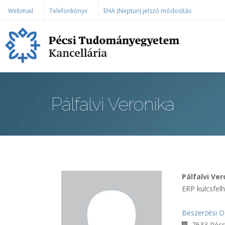
Ugrás a tartalomra
Webmail
Telefonkönyv
EHA (Neptun) jelszó módosítás
Pálfalvi Veronika
Pálfalvi Ve
ERP kulcsfel
Beszerzési O
7633 Pécs,