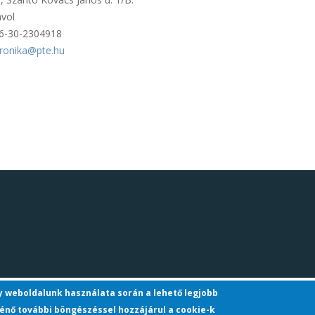
ávol
6-30-2304918
veronika@pte.hu
gy weboldalunk használata során a lehető legjobb
énő további böngészéssel hozzájárul a cookie-k