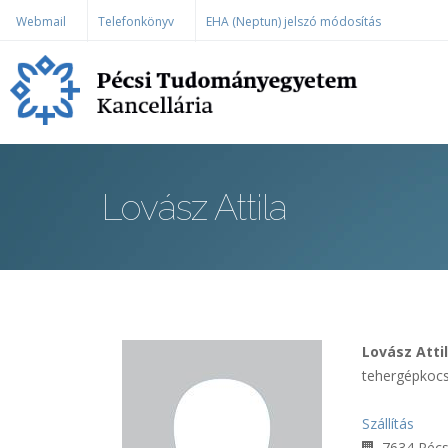
Ugrás a tartalomra
Webmail
Telefonkönyv
EHA (Neptun) jelszó módosítás
Lovász Attila
Lovász Atti
tehergépkocs
Szállítás
7634 Pécs,