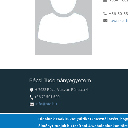
+36-30-3
lovasz.at
Pécsi Tudományegyetem
H-7622 Pécs, Vasvári Pál utca 4.
+36 72 501-500
info@pte.hu
Oldalunk cookie-kat (sütiket) használ azért, ho
élményt tudjuk biztosítani.A weboldalunkon tört