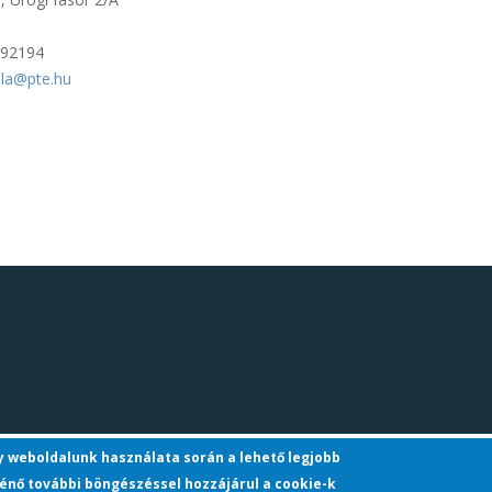
892194
tila@pte.hu
gy weboldalunk használata során a lehető legjobb
énő további böngészéssel hozzájárul a cookie-k