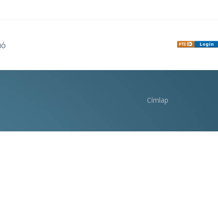
IÓ
Címlap
i hely