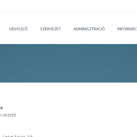
ÜDVÖZLŐ
SZERVEZET
ADMINISZTRÁCIÓ
INFORMÁC
Jelenleg
la
i vezető
 Ürögi fasor 2/A