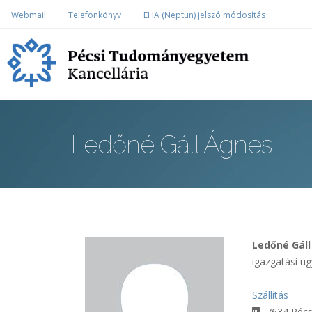
Ugrás a tartalomra
Webmail
Telefonkönyv
EHA (Neptun) jelszó módosítás
Ledőné Gáll Ágnes
Ledőné Gál
igazgatási üg
Szállítás
7634 Pécs,