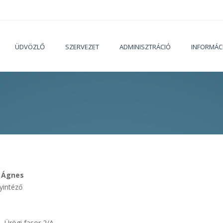
ÜDVÖZLŐ
SZERVEZET
ADMINISZTRÁCIÓ
INFORMÁC
Jelenleg
l Ágnes
yintéző
 Ürögi fasor 2/A