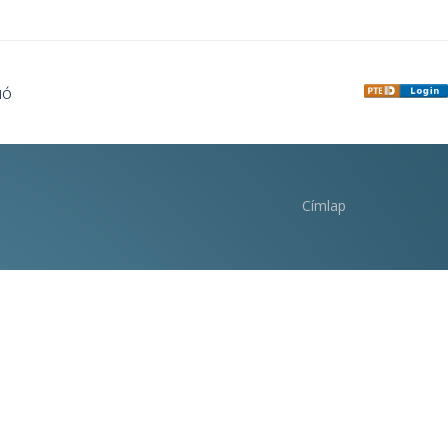
IÓ
Címlap
i hely