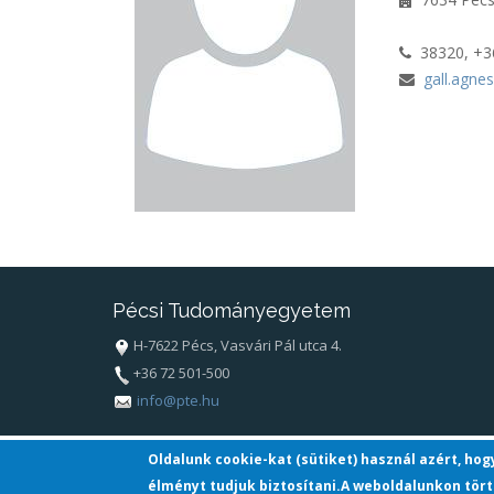
38320, +3
gall.agne
Pécsi Tudományegyetem
H-7622 Pécs, Vasvári Pál utca 4.
+36 72 501-500
info@pte.hu
Oldalunk cookie-kat (sütiket) használ azért, ho
élményt tudjuk biztosítani.A weboldalunkon tört