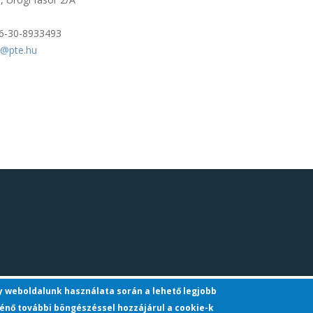
6-30-8933493
s@pte.hu
gy weboldalunk használata során a lehető legjobb
énő további böngészéssel hozzájárul a cookie-k