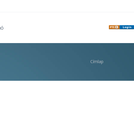
IÓ
Címlap
i hely