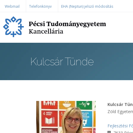
Ugrás a tartalomra
Webmail
Telefonkönyv
EHA (Neptun) jelszó módosítás
Kulcsár Tünde
Kulcsár Tü
Zöld Egyete
Fejlesztési F
7633 Pécs,