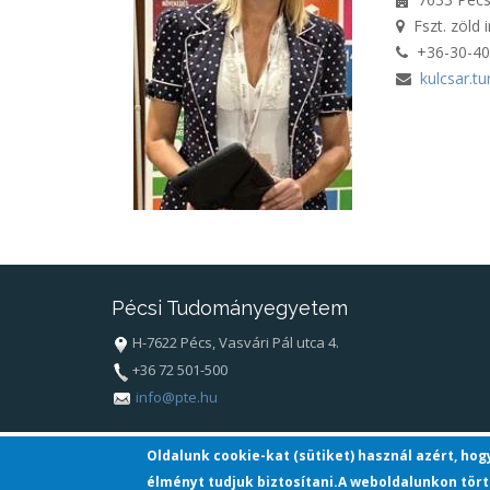
Fszt. zöld 
+36-30-4
kulcsar.t
Pécsi Tudományegyetem
H-7622 Pécs, Vasvári Pál utca 4.
+36 72 501-500
info@pte.hu
Oldalunk cookie-kat (sütiket) használ azért, ho
élményt tudjuk biztosítani.A weboldalunkon tört