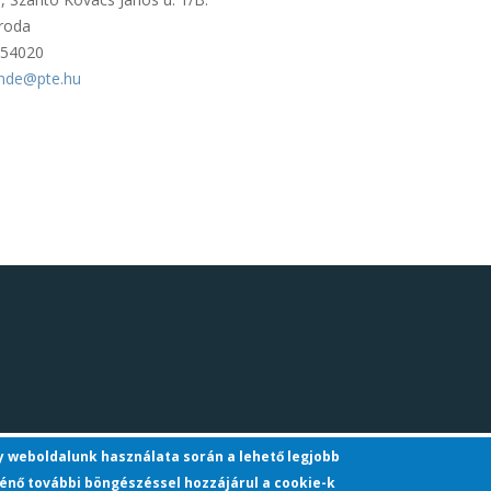
iroda
054020
unde@pte.hu
gy weboldalunk használata során a lehető legjobb
énő további böngészéssel hozzájárul a cookie-k