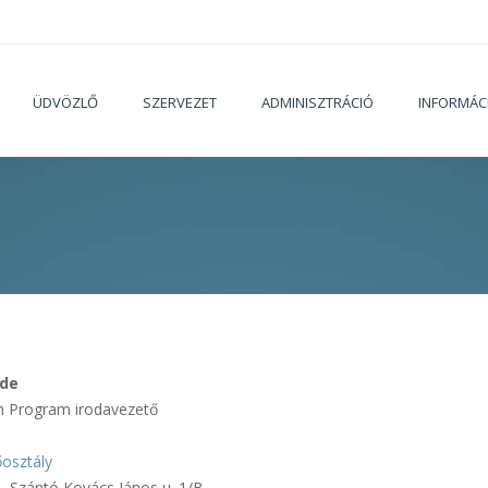
ÜDVÖZLŐ
SZERVEZET
ADMINISZTRÁCIÓ
INFORMÁC
Jelenleg
nde
m Program irodavezető
őosztály
 Szántó Kovács János u. 1/B.