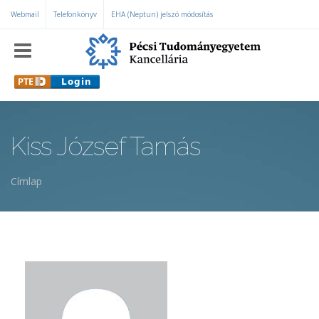
Ugrás a tartalomra
Webmail
Telefonkönyv
EHA (Neptun) jelszó módosítás
Kiss József Tamás
Címlap
Jelenlegi hely