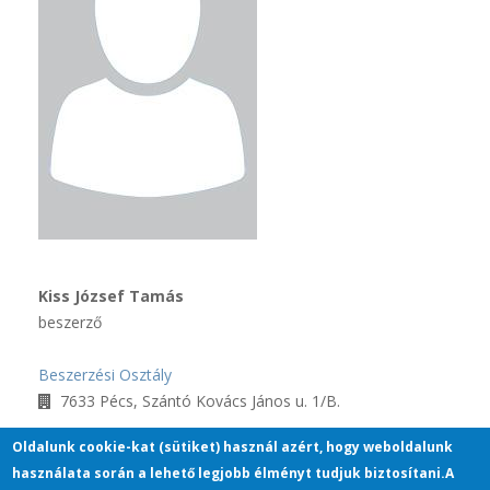
Kiss József Tamás
beszerző
Beszerzési Osztály
7633 Pécs, Szántó Kovács János u. 1/B.
Oldalunk cookie-kat (sütiket) használ azért, hogy weboldalunk
63508, +36-30-7926029
használata során a lehető legjobb élményt tudjuk biztosítani.A
kiss.jozsef@pte.hu