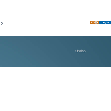
IÓ
Címlap
i hely