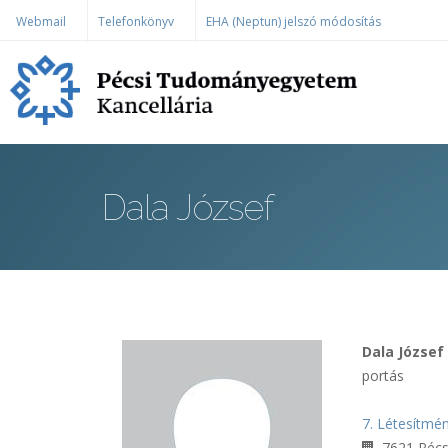
Ugrás a tartalomra
Webmail
Telefonkönyv
EHA (Neptun) jelszó módosítás
Dala József
Dala József
portás
7. Létesítmé
7621 Pécs,