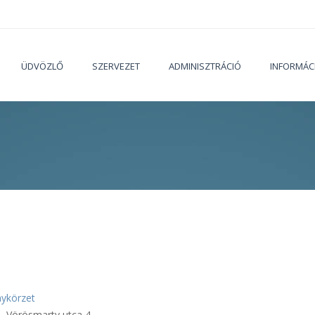
ÜDVÖZLŐ
SZERVEZET
ADMINISZTRÁCIÓ
INFORMÁC
Jelenleg
nykörzet
 Vörösmarty utca 4.