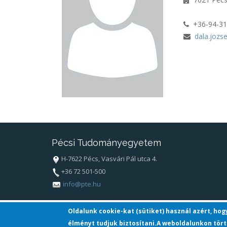
+36-94-3
dala.jozs
Pécsi Tudományegyetem
H-7622 Pécs, Vasvári Pál utca 4.
+36 72 501-500
info@pte.hu
Oldalunk cookie-kat (sütiket) használ azért, ho
élményt tudjuk biztosítani.A weboldalunkon tört