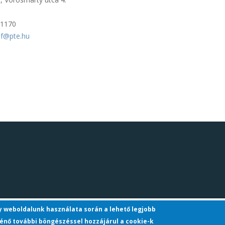
11170
ef@pte.hu
gy weboldalunk használata során a lehető legjobb
énő további böngészéssel hozzájárul a cookie-k