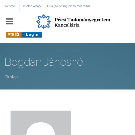
Ugrás a tartalomra
Webmail
Telefonkönyv
EHA (Neptun) jelszó módosítás
Bogdán Jánosné
Címlap
Jelenlegi hely