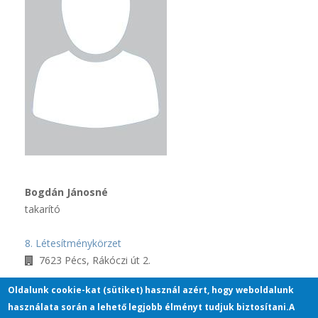
Bogdán Jánosné
takarító
8. Létesítménykörzet
7623 Pécs, Rákóczi út 2.
Oldalunk cookie-kat (sütiket) használ azért, hogy weboldalunk
33445
használata során a lehető legjobb élményt tudjuk biztosítani.A
bogdan.janosne@pte.hu