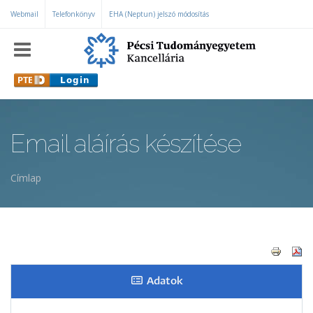
Ugrás a tartalomra
Webmail
Telefonkönyv
EHA (Neptun) jelszó módosítás
Email aláírás készítése
Címlap
Jelenlegi hely